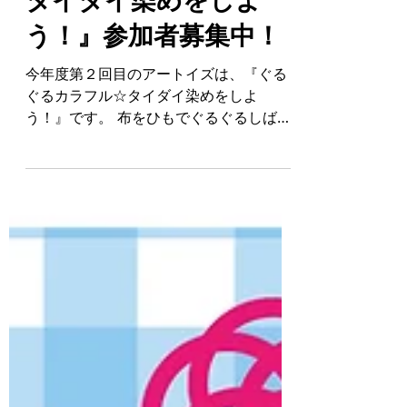
『ぐるぐるカラフル☆
タイダイ染めをしよ
う！』参加者募集中！
今年度第２回目のアートイズは、『ぐる
ぐるカラフル☆タイダイ染めをしよ
う！』です。 布をひもでぐるぐるしば
り、カラフルな染料をかけ、タイダイ染
めにチャレンジします！ 梅雨の時期、ぐ
るぐるしばるとかたつむりのカラにも台
風の渦にも見えてきたり… タイダイ染め
で、梅雨のジメジメした気分も吹き飛ば
すような色鮮やかな作品を作りましょ
う！ 染めたいものを持ってきていただい
ても構いません。 ぜひおこしください。
お待ちしています☆ ※台風情報とにらめ
っこしていたのですが、28日天気が回復