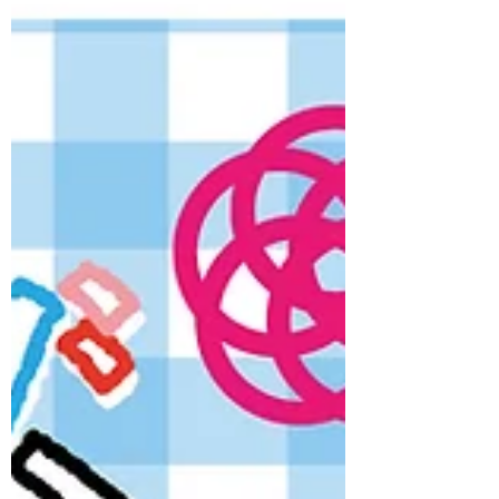
す。 さらさら真っ白な重曹は、まるで真
夏の雪！ 絵の具を使ってカラフルにも。
ペインティングナイフを使えば油絵風
に。 重曹をアートであそび尽くしましょ
う☆ ぜひおこしください。 お待ちしてい
ます☆ 【日時】2026年7月26日（日）
13:30～15:30 【講師】佐貫 巧（佐賀女
子短期大学こども未来学科 准教授） 【対
象】未就学児（3～6歳）・小学生※3歳未
満の兄弟姉妹の方も、保護者の方と一緒
にご参加いただけます。 【参加費（材料
費）】お子様ひとりあたり1,000円 【持
ち物】なし（汚れても良い服装でお願い
します） 【会場】EDAUME 東の蔵（旧
枝梅酒造） 【住所】佐賀県佐賀市八戸1
丁目2-32 【駐車場】無料 【定員】18名
（先着順） 【申込方法】メールにて：
artis8nohe@gmail.com ①【参加希望日】
②【参加されるお子様の氏名（ふりが