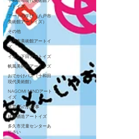
十和田市現代美術館ア
ートイズ
アートの学び（八戸市
美術館アートイズ）
その他
八戸市美術館アートイ
ズ
イオン下田アートイズ
帆風美術館アートイズ
おでかけバス（十和田
現代美術館）
NAGOMI MINDアート
イズ
佐貫 巧のお仕事
枝梅酒造アートイズ
多久市児童センターあ
じさい