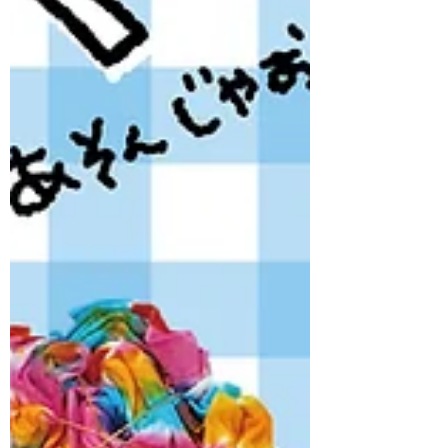
な）】 ③【