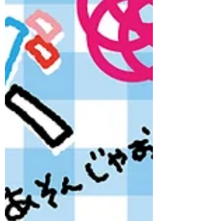
しそうなので予定通り開催いたします！
開催日が今週末なのですが、ご興味あり
ましたらぜひお越しください☆ 【日時】
2026年6月28日（日）13:30～15:30 【講
師】佐貫 巧（佐賀女子短期大学こども未
来学科 准教授） 【対象】未就学児（3～6
歳）・小学生※3歳未満の兄弟姉妹の方
も、保護者の方と一緒にご参加いただけ
ます。 【参加費（材料費）】お子様ひと
りあたり1,000円 【持ち物】染めるもの
はこちらでもご用意しますが、他に染め
たい物があればお持ちください（汚れて
も良い服装でお