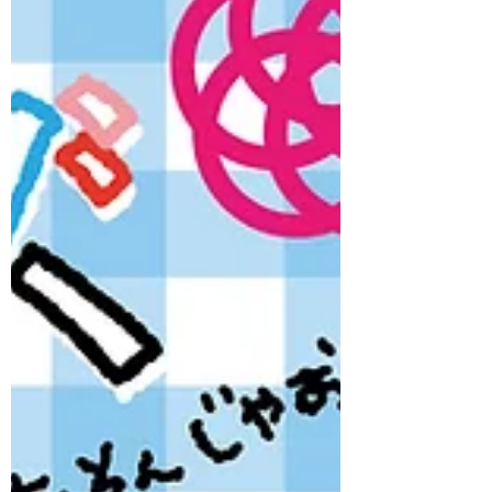
ても構いません。 ぜひおこしください。
お待ちしています☆ ※台風情報とにらめ
っこしていたのですが、28日天気が回復
しそうなので予定通り開催いたします！
開催日が今週末なのですが、ご興味あり
ましたらぜひお越しください☆ 【日時】
2026年6月28日（日）13:30～15:30 【講
師】佐貫 巧（佐賀女子短期大学こども未
来学科 准教授） 【対象】未就学児（3～6
歳）・小学生※3歳未満の兄弟姉妹の方
も、保護者の方と一緒にご参加いただけ
ます。 【参加費（材料費）】お子様ひと
りあたり1,000円 【持ち物】染めるもの
はこちらでもご用意しますが、他に染め
たい物があればお持ちください（汚れて
も良い服装でお