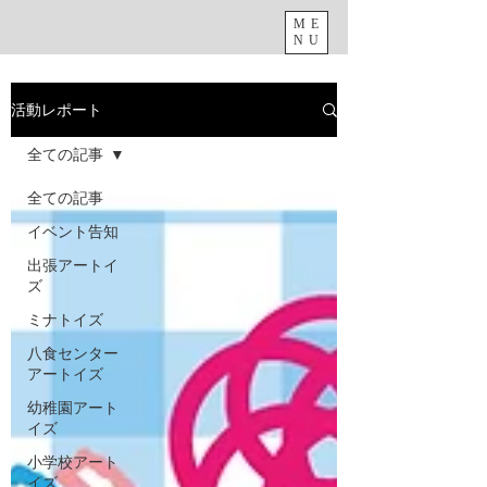
ME
NU
活動レポート
全ての記事
全ての記事
イベント告知
出張アートイ
ズ
ミナトイズ
八食センター
アートイズ
幼稚園アート
イズ
小学校アート
イズ