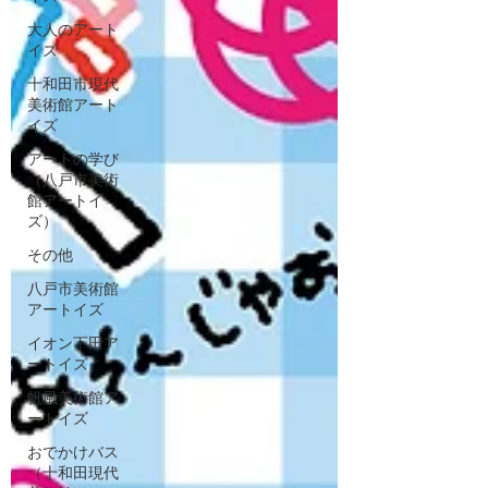
大人のアート
イズ
十和田市現代
美術館アート
イズ
アートの学び
（八戸市美術
館アートイ
ズ）
その他
八戸市美術館
アートイズ
イオン下田ア
ートイズ
帆風美術館ア
ートイズ
おでかけバス
（十和田現代