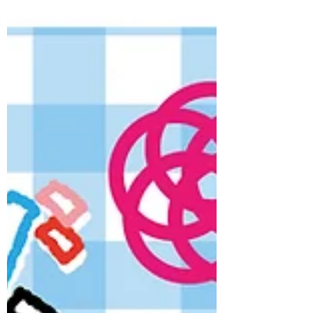
ラザラなテクスチャーアートを作りま
す。 さらさら真っ白な重曹は、まるで真
夏の雪！ 絵の具を使ってカラフルにも。
ペインティングナイフを使えば油絵風
に。 重曹をアートであそび尽くしましょ
う☆ ぜひおこしください。 お待ちしてい
ます☆ 【日時】2026年7月26日（日）
13:30～15:30 【講師】佐貫 巧（佐賀女
子短期大学こども未来学科 准教授） 【対
象】未就学児（3～6歳）・小学生※3歳未
満の兄弟姉妹の方も、保護者の方と一緒
にご参加いただけます。 【参加費（材料
費）】お子様ひとりあたり1,000円 【持
ち物】なし（汚れても良い服装でお願い
します） 【会場】EDAUME 東の蔵（旧
枝梅酒造） 【住所】佐賀県佐賀市八戸1
丁目2-32 【駐車場】無料 【定員】18名
（先着順） 【申込方法】メールにて：
artis8nohe@gmail.com ①【参加希望日】