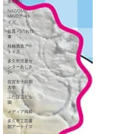
美術館）
NAGOMI
MINDアート
イズ
佐貫 巧のお仕
事
枝梅酒造アー
トイズ
多久市児童セ
ンターあじさ
い
佐賀女子短期
大学
ふたばこども
園
メディア掲載
多久市立図書
館アートイズ