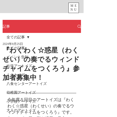
ME
NU
記事
全ての記事
2024年8月25日
全ての記事
『わくわく☆惑星（わく
イベント告知
せい）の奏でるウィンド
出張アートイズ
チャイムをつくろう』参
ミナトイズ
加者募集中！
八食センターアートイズ
幼稚園アートイズ
今年度５回目のアートイズは『わく
小学校アートイズ
わく☆惑星（わくせい）の奏でるウ
大人のアートイズ
ィンドチャイムをつくろう』です。