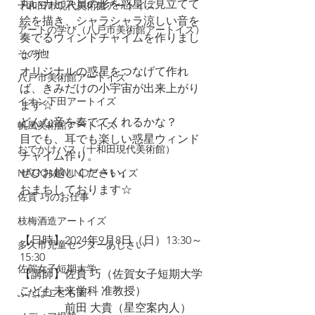
丸いカピス貝の形を惑星に見立てて
十和田市現代美術館アートイズ
絵を描き、シャラシャラ涼しい音を
アートの学び（八戸市美術館アートイズ）
奏でるウィンドチャイムを作りまし
その他
ょう！
オリジナルの惑星をつなげて作れ
八戸市美術館アートイズ
ば、きみだけの小宇宙が出来上がり
イオン下田アートイズ
ます☆
どんな音を奏でてくれるかな？
帆風美術館アートイズ
目でも、耳でも楽しい惑星ウィンド
おでかけバス（十和田現代美術館）
チャイム作り。
ぜひお越しください。
NAGOMI MINDアートイズ
おまちしております☆
佐貫 巧のお仕事
枝梅酒造アートイズ
【日時】2024年9月8日（日）13:30～
多久市児童センターあじさい
15:30
佐賀女子短期大学
【講師】佐貫 巧（佐賀女子短期大学
こども未来学科 准教授）
ふたばこども園
  　　　  前田 大貴（星空案内人）