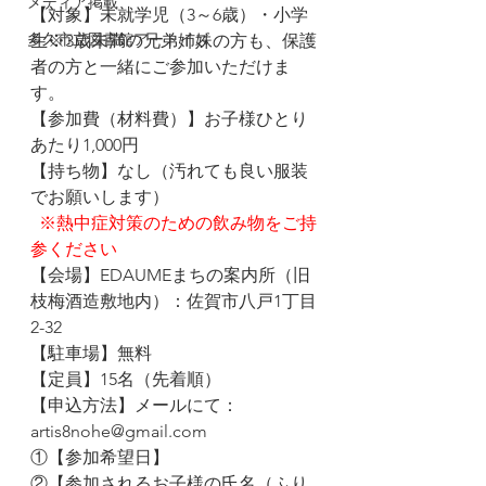
メディア掲載
【対象】未就学児（3～6歳）・小学
多久市立図書館アートイズ
生※3歳未満の兄弟姉妹の方も、保護
者の方と一緒にご参加いただけま
す。
【参加費（材料費）】お子様ひとり
あたり1,000円
【持ち物】なし（汚れても良い服装
でお願いします）
※熱中症対策のための飲み物をご持
参ください
【会場】EDAUMEまちの案内所（旧
枝梅酒造敷地内）：佐賀市八戸1丁目
2-32
【駐車場】無料
【定員】15名（先着順）
【申込方法】メールにて：
artis8nohe@gmail.com
①【参加希望日】
②【参加されるお子様の氏名（ふり