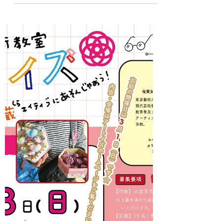
変身⭐︎~ワクワク顔出し
パネルをつくろう☆』
参加者募集中！
今年度１２回目のアートイズは『~なりた
い自分に大変身⭐︎~ワクワク顔出しパネル
をつくろう☆』です。 今年度最後のアー
トイズです。 来年度から入学する子、次
の学年に上がる子、新しいことを始める
子、いろいろなワクワクが待っているは
ず！ 今回は、なりたい自分を思い描きな
がら顔出しパネルを作ります。 どんな自
分に変身するかな？ ぜひご参加ください
♪ お待ちしています☆ 【日時】2026年3
月1日（日）13:30～15:30 【講師】佐貫
巧（佐賀女子短期大学こども未来学科 准
教授） 【対象】未就学児（3～6歳）・小