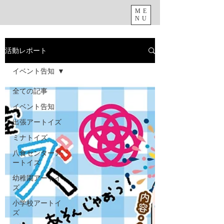
ME
NU
活動レポート
イベント告知
全ての記事
イベント告知
出張アートイズ
ミナトイズ
八食センターア
ートイズ
幼稚園アートイ
ズ
小学校アートイ
ズ