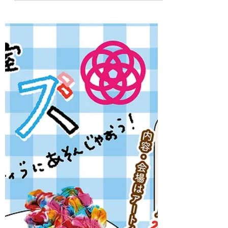
工用接着剤を使って、手触りも楽しいザ
ラザラなテクスチャーアートを作りま
す。 さらさら真っ白な重曹は、まるで真
夏の雪！ 絵の具を使ってカラフルにも。
ペインティングナイフを使えば油絵風
に。 重曹をアートであそび尽くしましょ
う☆ ぜひおこしください。 お待ちしてい
ます☆ 【日時】2026年7月26日（日）
13:30～15:30 【講師】佐貫 巧（佐賀女
子短期大学こども未来学科 准教授） 【対
象】未就学児（3～6歳）・小学生※3歳未
満の兄弟姉妹の方も、保護者の方と一緒
にご参加いただけます。 【参加費（材料
費）】お子様ひとりあたり1,000円 【持
ち物】なし（汚れても良い服装でお願い
します） 【会場】EDAUME 東の蔵（旧
枝梅酒造） 【住所】佐賀県佐賀市八戸1
丁目2-32 【駐車場】無料 【定員】18名