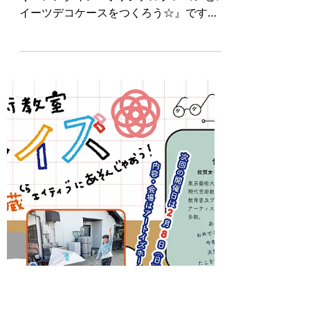
1月31日
『~もうすぐバレンタ
イン~オリジナルクレ
ヨンとスイーツデコケ
ースをつくろう☆』参
加者募集中！のコピー
今年度１１回目のアートイズは『~もうす
ぐバレンタイン~オリジナルクレヨンとス
イーツデコケースをつくろう☆』です。
今年もバレンタインデーが近づいてきま
した。 作る工程がまるでお菓子作り！な
オリジナルクレヨンづくり。 シリコンの
クリームをプシュプシュしぼってスイー
ツデコケースもつくります。 スイーツデ