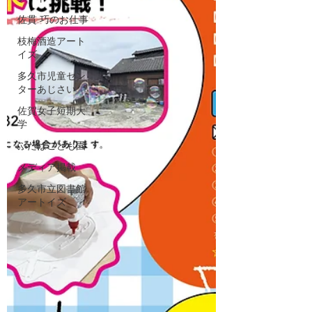
佐貫 巧のお仕事
枝梅酒造アート
イズ
多久市児童セン
ターあじさい
佐賀女子短期大
学
ふたばこども園
メディア掲載
多久市立図書館
アートイズ