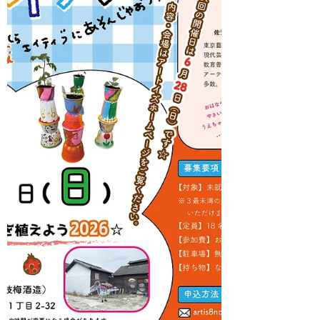
すような色鮮やかな作品を作りましょ
う！ 染めたいものを持ってきていただい
ても構いません。 ぜひおこしください。
お待ちしています☆ ※台風情報とにらめ
っこしていたのですが、28日天気が回復
しそうなので予定通り開催いたします！
開催日が今週末なのですが、ご興味あり
ましたらぜひお越しください☆ 【日時】
2026年6月28日（日）13:30～15:30 【講
師】佐貫 巧（佐賀女子短期大学こども未
来学科 准教授） 【対象】未就学児（3～6
歳）・小学生※3歳未満の兄弟姉妹の方
も、保護者の方と一緒にご参加いただけ
ます。 【参加費（材料費）】お子様ひと
りあたり1,000円 【持ち物】染めるもの
はこちらでもご用意しますが、他に染め
たい物があればお持ちください（汚れて
も良い服装でお