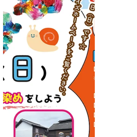
（先着順） 【申込方法】メールにて：
artis8nohe@gmail.com ①【参加希望日】
②【参加されるお子様の氏名（ふりが
な）】 ③【