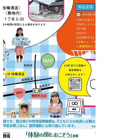
着順） 【申込方法】メールにて：
artis8nohe@gmail.com ①【参加希望日】
②【参加されるお子様の氏名（ふりが
な）】 ③【年齢