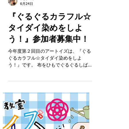
佐貫 円
6月24日
『ぐるぐるカラフル☆
タイダイ染めをしよ
う！』参加者募集中！
今年度第２回目のアートイズは、『ぐる
ぐるカラフル☆タイダイ染めをしよ
う！』です。 布をひもでぐるぐるしば
り、カラフルな染料をかけ、タイダイ染
めにチャレンジします！ 梅雨の時期、ぐ
るぐるしばるとかたつむりのカラにも台
風の渦にも見えてきたり… タイダイ染め
で、梅雨のジメジメした気分も吹き飛ば