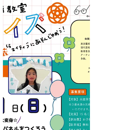
佐賀の八戸（やえ）にある明治40年創業
の醸造所跡「EDAUME 東の蔵（旧枝梅酒
造）」で行われているアートイズ。 2026
年度もついに始動いたします！ 今年度
も、やってみたい！おもしろそう！と思
えるようなワクワクするアートなワーク
ショップができるよう講師一同頑張りま
すので、どうぞよろしくお願い致します
☆ 今年度は、どんな個性あふれる作品に
出会えるのかな？楽しみです！ ※各ワー
クショップの詳細内容は募集開始日（開
催日の約２週間前）にHP、Instagram、
facebook等でお知らせいたします☆
※LINEのお友達登録していただくとアー
トイズイベント情報や、EDAUMEアート
イズ募集開始日に通知されますので、ぜ
ひご利用ください。 2026年5月31日