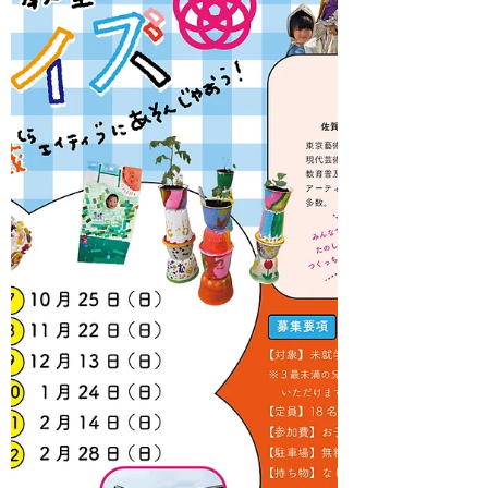
のような鉢を作り、キャンバスに見立て
て絵を描きます。 出来上がったオリジナ
ルのアートな鉢にお花や野菜の苗を植え
ましょう。 カラフルでパワフルな植木鉢
で、植物たちもぐんぐん育つはず☆ 子ど
もたちがしっかり根を張ってたくましく
育ってくれますようにと願いを込めて。
ぜひご参加ください。 お待ちしています
☆ 【日時】2026年5月31日（日）13:30
～15:30 【講師】佐貫 巧（佐賀女子短期
大学こども未来学科 准教授） 【対象】未
就学児（3～6歳）・小学生※3歳未満の兄
弟姉妹の方も、保護者の方と一緒にご参
加いただけます。 【参加費（材料費）】
お子様ひとりあたり1,000円 【持ち物】
なし（汚れても良い服装でお願いしま
す） 【会場】EDAUME 東の蔵（旧枝梅
酒造） 【住所】佐賀県佐賀市八戸1丁目
2-32 【駐車場】無料 【定員】18名（先