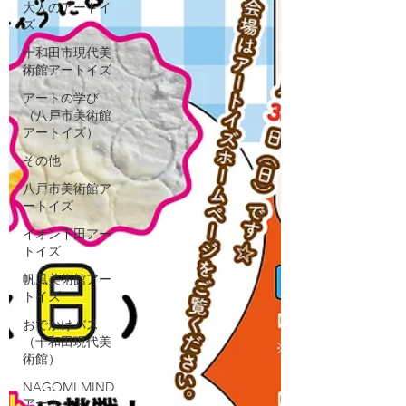
大人のアートイ
ズ
十和田市現代美
術館アートイズ
アートの学び
（八戸市美術館
アートイズ）
その他
八戸市美術館ア
ートイズ
イオン下田アー
トイズ
帆風美術館アー
トイズ
おでかけバス
（十和田現代美
術館）
NAGOMI MIND
アートイズ