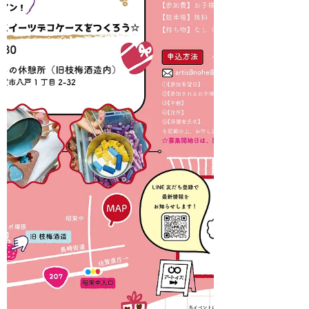
学生※3歳未満の兄弟姉妹の方も、保護者
の方と一緒にご参加いただけます。 【参
加費（材料費）】お子様ひとりあたり
1,000円 【持ち物】なし（汚れても良い
服装でお願いします） 【会場】EDAUME
まちの休憩所（旧枝梅酒造内） 【住所】
佐賀県佐賀市八戸1丁目2-32 【駐車場】
無料 【定員】15名（先着順） 【申込方
法】メールにて：artis8nohe@gmail.com
①【参加希望日】 ②【参加されるお子様
の氏名（ふりがな）】 ③【年齢】 ④