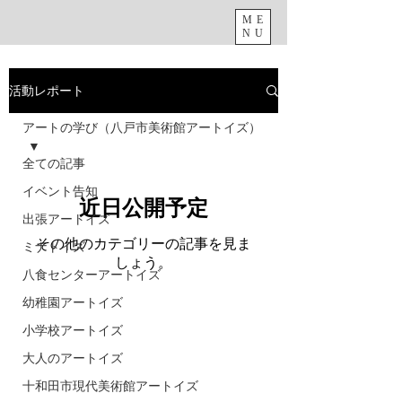
ME
NU
活動レポート
アートの学び（八戸市美術館アートイズ）
全ての記事
イベント告知
近日公開予定
出張アートイズ
その他のカテゴリーの記事を見ま
ミナトイズ
しょう。
八食センターアートイズ
幼稚園アートイズ
小学校アートイズ
大人のアートイズ
十和田市現代美術館アートイズ