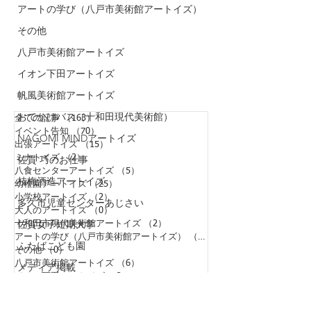
アートの学び（八戸市美術館アートイズ）
その他
八戸市美術館アートイズ
イオン下田アートイズ
帆風美術館アートイズ
おでかけバス（十和田現代美術館）
全ての記事
（163）
163件の記事
イベント告知
（70）
70件の記事
NAGOMI MINDアートイズ
出張アートイズ
（15）
15件の記事
ミナトイズ
佐貫 巧のお仕事
（2）
2件の記事
八食センターアートイズ
（5）
5件の記事
枝梅酒造アートイズ
幼稚園アートイズ
（25）
25件の記事
小学校アートイズ
（2）
2件の記事
多久市児童センターあじさい
大人のアートイズ
（0）
0件の記事
佐賀女子短期大学
十和田市現代美術館アートイズ
（2）
2件の記事
アートの学び（八戸市美術館アートイズ）
（0）
0件の記事
ふたばこども園
その他
（0）
0件の記事
八戸市美術館アートイズ
（6）
6件の記事
メディア掲載
イオン下田アートイズ
（2）
2件の記事
多久市立図書館アートイズ
帆風美術館アートイズ
（6）
6件の記事
おでかけバス（十和田現代美術館）
（1）
1件の記事