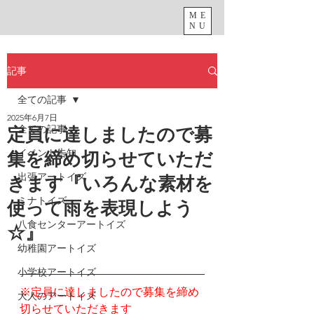
ME
NU
記事
全ての記事
2025年6月7日
全ての記事
定員に達しましたので募
イベント告知
集を締め切らせていただ
出張アートイズ
きます『いろんな素材を
ミナトイズ
使って雨を表現しよう
八食センターアートイズ
☆』
幼稚園アートイズ
小学校アートイズ
※定員に達しましたので募集を締め
大人のアートイズ
切らせていただきます