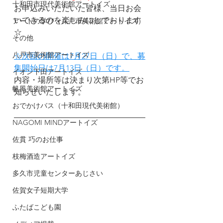
十和田市現代美術館アートイズ
お申込みいただいた皆様、当日お会
いできるのを楽しみにしております
アートの学び（八戸市美術館アートイズ）
☆
その他
八戸市美術館アートイズ
☆次回の開催は
7月27日（日）
で、募
集開始日は7月13日（日）です。
イオン下田アートイズ
内容・場所等は決まり次第HP等でお
帆風美術館アートイズ
知らせいたします。
おでかけバス（十和田現代美術館）
NAGOMI MINDアートイズ
佐貫 巧のお仕事
枝梅酒造アートイズ
多久市児童センターあじさい
佐賀女子短期大学
ふたばこども園