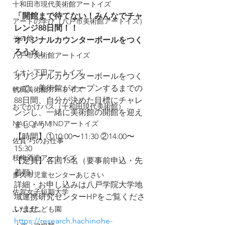
十和田市現代美術館アートイズ
「開館まで待てない！みんなでチャ
アートの学び（八戸市美術館アートイズ）
レンジ88日間！！
その他
オリジナルカウンターボールをつく
ろう☆」
八戸市美術館アートイズ
イオン下田アートイズ
オリジナルカウンターボールをつく
って、美術館がオープンするまでの
帆風美術館アートイズ
88日間、自分が決めた目標にチャレ
おでかけバス（十和田現代美術館）
ンジし、一緒に美術館の開館を迎え
NAGOMI MINDアートイズ
ましょう！
【時間】①10:00〜11:30 ②14:00〜
佐貫 巧のお仕事
15:30
枝梅酒造アートイズ
【定員】各回15名（要事前申込・先
着順）
多久市児童センターあじさい
詳細・お申し込みは八戸学院大学地
佐賀女子短期大学
域連携研究センターHPをご覧くださ
いませ。
ふたばこども園
https://research.hachinohe-