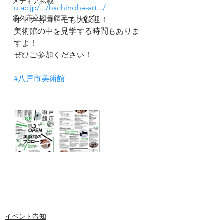
メディア掲載
u.ac.jp/.../hachinohe-art.../
多久市立図書館アートイズ
オトナもコドモも大歓迎！
美術館の中を見学する時間もありま
すよ！
ぜひご参加ください！
#八戸市美術館
イベント告知