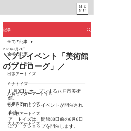
ME
NU
記事
全ての記事
2021年7月21日
全ての記事
＼プレイベント「美術館
イベント告知
のプロローグ」／
出張アートイズ
ミナトイズ
11月3日にオープンする八戸市美術
八食センターアートイズ
館。
幼稚園アートイズ
8月と9月にプレイベントが開催され
ます。
小学校アートイズ
アートイズは、開館88日前の8月8日
大人のアートイズ
にワークショップを開催します。