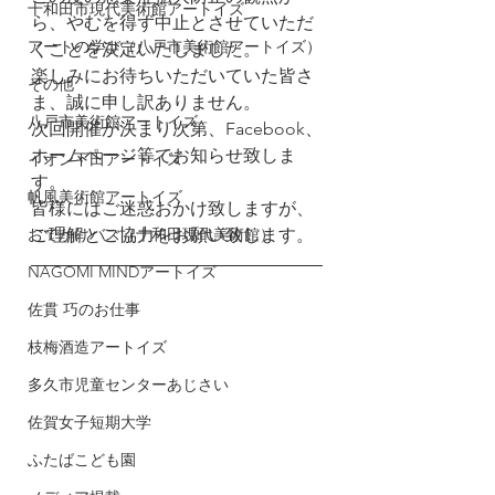
十和田市現代美術館アートイズ
ら、やむを得ず中止とさせていただ
アートの学び（八戸市美術館アートイズ）
くことを決定いたしました。
楽しみにお待ちいただいていた皆さ
その他
ま、誠に申し訳ありません。
八戸市美術館アートイズ
次回開催が決まり次第、Facebook、
ホームページ等でお知らせ致しま
イオン下田アートイズ
す。
帆風美術館アートイズ
皆様にはご迷惑おかけ致しますが、
おでかけバス（十和田現代美術館）
ご理解とご協力をお願い致します。
NAGOMI MINDアートイズ
佐貫 巧のお仕事
枝梅酒造アートイズ
多久市児童センターあじさい
佐賀女子短期大学
ふたばこども園