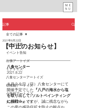
ME
NU
記事
全ての記事
2021年8月22日
全ての記事
【中止のお知らせ】
イベント告知
出張アートイズ
八食センター
ミナトイズ
2021.8.22
八食センターアートイズ
８月２９日（日）八食センターにて
幼稚園アートイズ
開催予定でした
『八戸の海水から塩
小学校アートイズ
を取り出して♪ソルトペインティング
に挑戦☆』
ですが、誠に残念ながら
大人のアートイズ
この度の感染症拡大防止の観点か