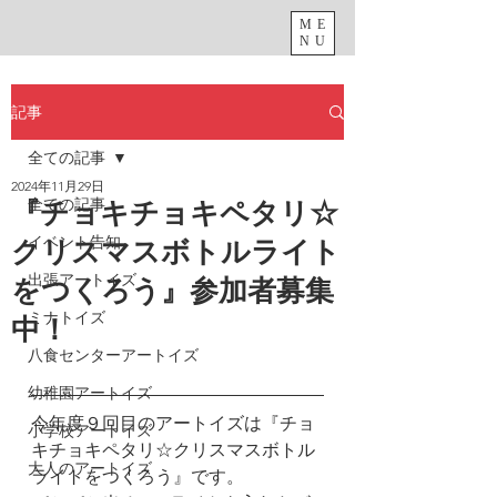
ME
NU
記事
全ての記事
2024年11月29日
全ての記事
『チョキチョキペタリ☆
イベント告知
クリスマスボトルライト
出張アートイズ
をつくろう』参加者募集
ミナトイズ
中！
八食センターアートイズ
幼稚園アートイズ
今年度９回目のアートイズは『チョ
小学校アートイズ
キチョキペタリ☆クリスマスボトル
大人のアートイズ
ライトをつくろう』です。