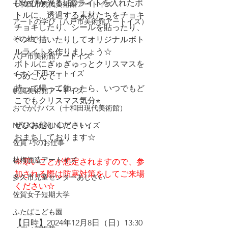
ぴかぴか光るLEDライトを入れたボ
十和田市現代美術館アートイズ
トルに、透過する素材たちをチョキ
アートの学び（八戸市美術館アートイズ）
チョキしたり、シールを貼ったり、
その他
ペンで描いたりしてオリジナルボト
ルライトを作りましょう☆
八戸市美術館アートイズ
ボトルにぎゅぎゅっとクリスマスを
イオン下田アートイズ
つめこんで！
持って帰って飾ったら、いつでもど
帆風美術館アートイズ
こでもクリスマス気分⭐︎
おでかけバス（十和田現代美術館）
ぜひお越しください。
NAGOMI MINDアートイズ
おまちしております☆
佐貫 巧のお仕事
枝梅酒造アートイズ
※寒いことが想定されますので、参
加される際は防寒対策をしてご来場
多久市児童センターあじさい
ください☆
佐賀女子短期大学
ふたばこども園
【日時】2024年12月8日（日）13:30