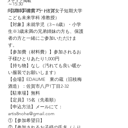
メディア掲載
～15:30
多久市立図書館アートイズ
【講師】佐貫 巧（佐賀女子短期大学
こども未来学科 准教授）
【対象】未就学児（3～6歳）・小学
生※3歳未満の兄弟姉妹の方も、保護
者の方と一緒にご参加いただけま
す。
【参加費（材料費）】参加されるお
子様ひとりあたり1,000円
【持ち物】なし（汚れても良い暖か
い服装でお願いします）
【会場】EDAUME　東の蔵（旧枝梅
酒造）：佐賀市八戸1丁目2-32
【駐車場】無料
【定員】15名（先着順）
【申込方法】メールにて：
artis8nohe@gmail.com
①【参加希望日】
②【参加されるお子様の氏名（ふり