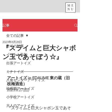
ME
NU
記事
全ての記事
2023年8月28日
全ての記事
『スライムと巨大シャボ
イベント告知
ン玉であそぼう☆』
出張アートイズ
ミナトイズ
アートイズ in EDAUME 東の蔵（旧 
八食センターアートイズ
枝梅酒造）
幼稚園アートイズ
2023.8.27(日)
小学校アートイズ
大人のアートイズ
『スライムと巨大シャボン玉であそ