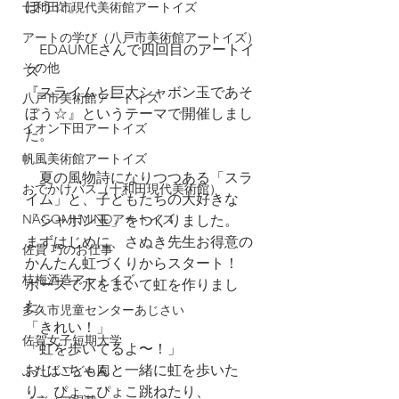
ぼう☆』
十和田市現代美術館アートイズ
アートの学び（八戸市美術館アートイズ）
　EDAUMEさんで四回目のアートイ
その他
ズ
『スライムと巨大シャボン玉であそ
八戸市美術館アートイズ
ぼう☆』というテーマで開催しまし
イオン下田アートイズ
た。
帆風美術館アートイズ
　夏の風物詩になりつつある「スラ
おでかけバス（十和田現代美術館）
イム」と、子どもたちの大好きな
NAGOMI MINDアートイズ
「シャボン玉」をつくりました。
まずはじめに、さぬき先生お得意の
佐貫 巧のお仕事
かんたん虹づくりからスタート！
枝梅酒造アートイズ
ホースで水をまいて虹を作りまし
た。
多久市児童センターあじさい
「きれい！」
佐賀女子短期大学
「虹を歩いてるよ〜！」
おじいちゃんと一緒に虹を歩いた
ふたばこども園
り、ぴょこぴょこ跳ねたり、