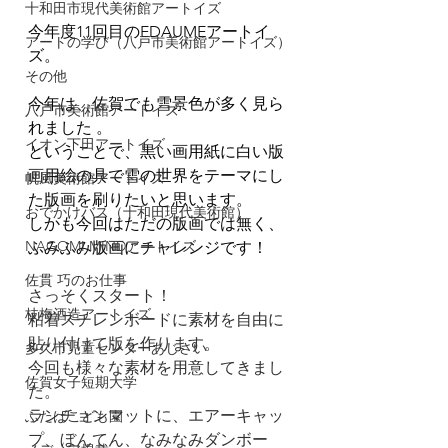
十和田市現代美術館アートイズ
今年度11回目のEDAUMEアートイ
アートの学び（八戸市美術館アートイズ）
ズ。
その他
今年は、佐賀でも雪景色が多く見ら
八戸市美術館アートイズ
れました 。
イオン下田アートイズ
ということで、黒い画用紙に白い版
画用絵の具で雪の世界をテーマにし
帆風美術館アートイズ
た版画を刷りたいと思います。
おでかけバス（十和田現代美術館）
しかも今回はただの版画では無く、
NAGOMI MINDアートイズ
ふみふみ版画にチャレンジです！
佐貫 巧のお仕事
さっそくスタート！
枝梅酒造アートイズ
粘着スチレンボードに素材を自由に
貼り付けて版を作ります。
多久市児童センターあじさい
今回も様々な素材を用意してきまし
佐賀女子短期大学
た。
ランチョンマットに、エアーキャッ
ふたばこども園
プ、ぼんてん、なみなみダンボー