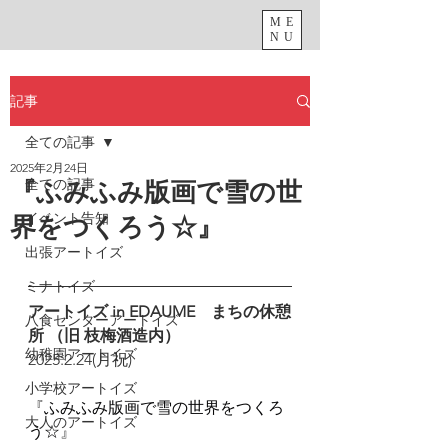
ME
NU
記事
全ての記事
2025年2月24日
全ての記事
『ふみふみ版画で雪の世
イベント告知
界をつくろう☆』
出張アートイズ
ミナトイズ
アートイズ in EDAUME　まちの休憩
八食センターアートイズ
所 （旧 枝梅酒造内）
幼稚園アートイズ
2025.2.24(月祝)
小学校アートイズ
『
ふみふみ版画で雪の世界をつくろ
大人のアートイズ
う☆
』