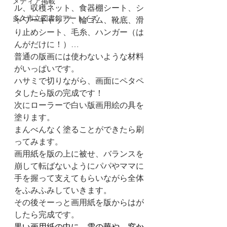
メディア掲載
ル、収穫ネット、食器棚シート、シ
多久市立図書館アートイズ
ャワーキャップ、輪ゴム、靴底、滑
り止めシート、毛糸、ハンガー（は
んがだけに！）…
普通の版画には使わないような材料
がいっぱいです。
ハサミで切りながら、画面にペタペ
タしたら版の完成です！
次にローラーで白い版画用絵の具を
塗ります。
まんべんなく塗ることができたら刷
ってみます。
画用紙を版の上に被せ、バランスを
崩して転ばないようにパパやママに
手を握って支えてもらいながら全体
をふみふみしていきます。
その後そーっと画用紙を版からはが
したら完成です。
黒い画用紙の中に、雪の華や、窓か