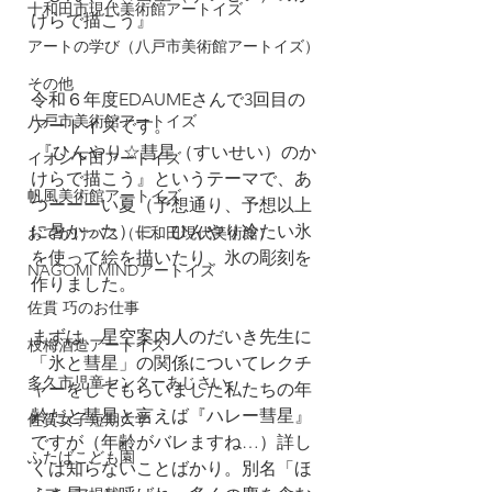
十和田市現代美術館アートイズ
けらで描こう』
アートの学び（八戸市美術館アートイズ）
その他
令和６年度EDAUMEさんで3回目の
八戸市美術館アートイズ
アートイズです。
 『ひんやり☆彗星（すいせい）のか
イオン下田アートイズ
けらで描こう』というテーマで、あ
帆風美術館アートイズ
つーーーい夏（予想通り、予想以上
に暑かった）に、ひんやり冷たい氷
おでかけバス（十和田現代美術館）
を使って絵を描いたり、氷の彫刻を
NAGOMI MINDアートイズ
作りました。
佐貫 巧のお仕事
まずは、星空案内人のだいき先生に
枝梅酒造アートイズ
「氷と彗星」の関係についてレクチ
多久市児童センターあじさい
ャーをしてもらいました私たちの年
齢だと彗星と言えば『ハレー彗星』
佐賀女子短期大学
ですが（年齢がバレますね…）詳し
ふたばこども園
くは知らないことばかり。別名「ほ