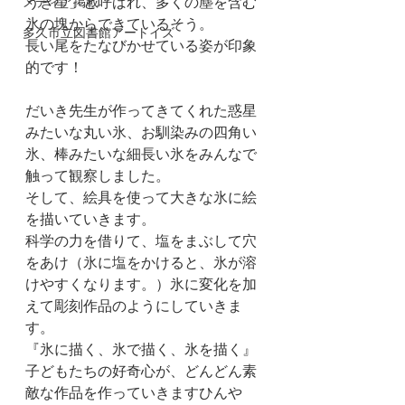
メディア掲載
うき星」と呼ばれ、多くの塵を含む
氷の塊からできているそう。
多久市立図書館アートイズ
長い尾をたなびかせている姿が印象
的です！
だいき先生が作ってきてくれた惑星
みたいな丸い氷、お馴染みの四角い
氷、棒みたいな細長い氷をみんなで
触って観察しました。
そして、絵具を使って大きな氷に絵
を描いていきます。
科学の力を借りて、塩をまぶして穴
をあけ（氷に塩をかけると、氷が溶
けやすくなります。）氷に変化を加
えて彫刻作品のようにしていきま
す。
『氷に描く、氷で描く、氷を描く』
子どもたちの好奇心が、どんどん素
敵な作品を作っていきますひんや