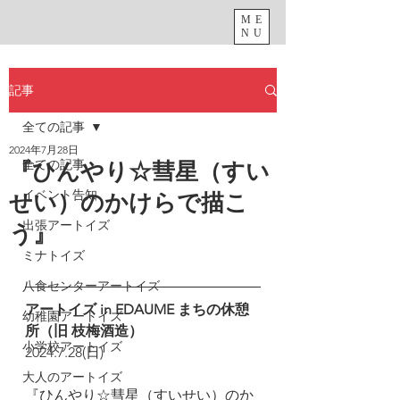
ME
NU
記事
全ての記事
2024年7月28日
全ての記事
『ひんやり☆彗星（すい
イベント告知
せい）のかけらで描こ
出張アートイズ
う』
ミナトイズ
八食センターアートイズ
アートイズ in EDAUME まちの休憩
幼稚園アートイズ
所（旧 枝梅酒造）
小学校アートイズ
2024.7.28(日)
大人のアートイズ
『ひんやり☆彗星（すいせい）のか