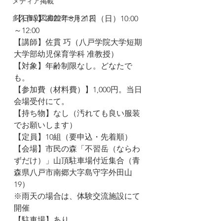
メディア掲載
多久市立図書館アートイズ
【日時】2022年8月21日（日）10:00
～12:00
【講師】佐貫 巧（八戸学院大学短期
大学部幼児保育学科 准教授）
【対象】年齢制限なし。どなたで
も。
【参加費（材料費）】1,000円。当日
会場受付にて。
【持ち物】なし（汚れても良い服装
でお願いします）
【定員】10組（要申込・先着順）
【会場】市民の森「不習岳（ならわ
ずだけ）」山頂駐車場付近集合（青
森県八戸市南郷大字島守字外田山
19）
※雨天の場合は、体験交流施設にて
開催
【駐車場】あり