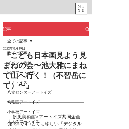
ME
NU
記事
全ての記事
2022年8月19日
全ての記事
『こども日本画見よう見
イベント告知
まねの会〜池大雅にまね
出張アートイズ
て山へ行く！（不習岳に
ミナトイズ
て）〜』
八食センターアートイズ
幼稚園アートイズ
小学校アートイズ
　帆風美術館×アートイズ共同企画
大人のアートイズ
第3弾です♪とても珍しい「デジタル