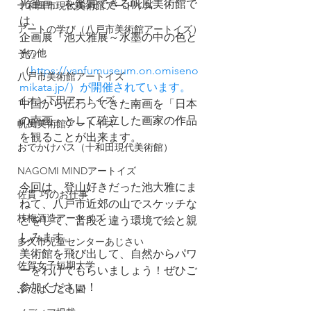
光筆画」を鑑賞できる帆風美術館で
十和田市現代美術館アートイズ
は、
アートの学び（八戸市美術館アートイズ）
企画展『池大雅展～水墨の中の色と
その他
光』
（
https://vanfumuseum.on.omiseno
八戸市美術館アートイズ
mikata.jp/）が開催されています。
イオン下田アートイズ
中国から伝わってきた南画を「日本
の南画」として確立した画家の作品
帆風美術館アートイズ
を観ることが出来ます。
おでかけバス（十和田現代美術館）
NAGOMI MINDアートイズ
今回は、登山好きだった池大雅にま
佐貫 巧のお仕事
ねて、八戸市近郊の山でスケッチな
枝梅酒造アートイズ
どをして、普段と違う環境で絵と親
しみます。
多久市児童センターあじさい
美術館を飛び出して、自然からパワ
佐賀女子短期大学
ーをわけてもらいましょう！ぜひご
参加ください！
ふたばこども園